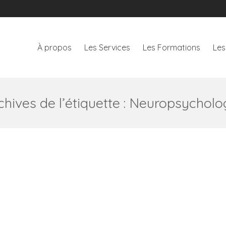
À propos
Les Services
Les Formations
Les
À propos
Les Services
Les Formations
Les
chives de l’étiquette :
Neuropsycholo