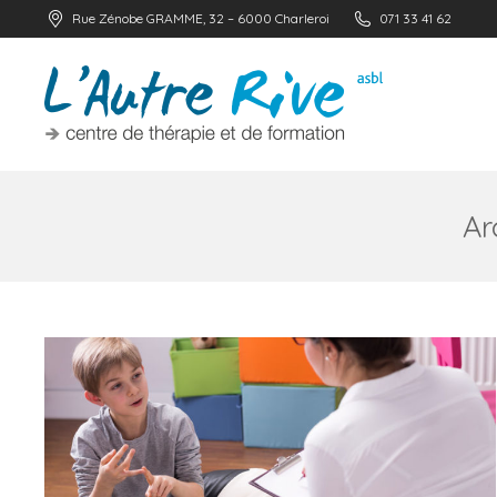
Rue Zénobe GRAMME, 32 – 6000 Charleroi
071 33 41 62
Ar