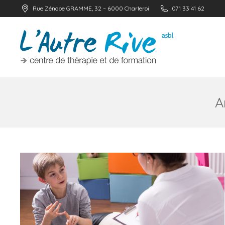
Rue Zénobe GRAMME, 32 – 6000 Charleroi
071 33 41 62
A