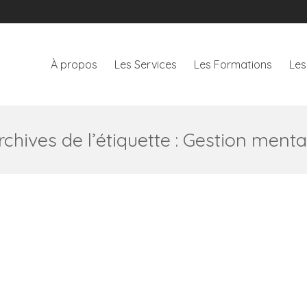
À propos
Les Services
Les Formations
Les
À propos
Les Services
Les Formations
Les
rchives de l’étiquette :
Gestion menta