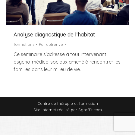
Analyse diagnostique de l’habitat
formations
Par
autrerive
Ce séminaire s’adresse à tout intervenant
psycho-médico-sociaux amené à rencontrer les
familles dans leur milieu de vie.
Centre de thérapie et formation
Site internet réalisé par
Sgraffit.com